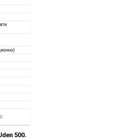
ати
ционно)
00
Uden 500.