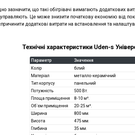
дно зазначити, що такі обігрівачі вимагають додаткових ви
 управляють. Це може знизити початкову економію від пок
спричинити додаткові витрати на встановлення та налаштув
Технічні характеристики Uden-s Універ
Параметр
Значення
Колір
білий
Матеріал
металло-керамічний
Тип корпусу
панельний
Потужність
500 Вт.
Площа приміщення
8-10 м².
Об`єм приміщення
20-25 м³.
Ширина
800 мм.
Висота
475 мм.
Глибина
35 мм.