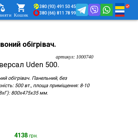
380 (93) 491 50 45
380 (66) 811 78 99
вняти
Кошик
воний обігрівач.
артикул:
1000740
версал Uden 500.
ий обігрівач. Панельний, без
ність: 500 вт., площа приміщення: 8-10
ВхГ): 800x475x35 мм.
4138
грн.