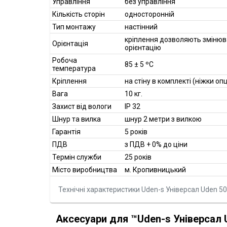
Управління
без управління
Кількість сторін
односторонній
Тип монтажу
настінний
кріплення дозволяють змінюв
Орієнтація
орієнтацію
Робоча
85 ± 5 ºC
температура
Кріплення
на стіну в комплекті (ніжки оп
Вага
10 кг.
Захист від вологи
IP 32
Шнур та вилка
шнур 2 метри з вилкою
Гарантія
5 років
ПДВ
з ПДВ + 0% до ціни
Термін служби
25 років
Місто виробництва
м. Кропивницький
Технічні характеристики Uden-s Універсал Uden 5
Аксесуари для ™Uden-s Універсал 