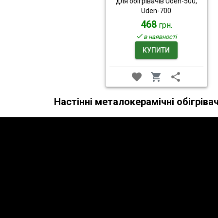
для обігрівачів Uden-500,
Uden-700
468
грн.
в наявності
КУПИТИ
Настінні металокерамічні обігріва