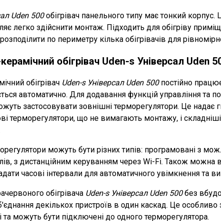
сал Uden 500
обігрівач панельного типу має тонкий корпус. 
ляє легко здійснити монтаж. Підходить для обігріву примі
розподілити по периметру кілька обігрівачів для рівномірн
керамічний обігрівач Uden-s Універсал Uden 5
ічний обігрівач
Uden-s Універсал Uden 500
постійно працю
ється автоматично. Для додавання функцій управління та 
ожуть застосовувати зовнішні терморегулятори. Це надає г
ові терморегулятори, що не вимагають монтажу, і складніш
.
орегулятори можуть бути різних типів: програмовані з мо
ів, з дистанційним керуванням через Wi-Fi. Також можна 
дати часові інтервали для автоматичного увімкнення та ви
ачервоного обігрівача
Uden-s Універсал Uden 500
без вбудо
б'єднання
декількох пристроїв в один каскад. Це особливо з
ті та можуть бути підключені до одного терморегулятора.