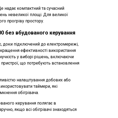
Це надає компактний та сучасний
щень невеликої площі. Для великої
ого прогріву простору.
00 без вбудованого керування
є, доки підключений до електромережі,
покращення ефективності використання
нучкість у виборі рішень, включаючи
і пристрої, що потребують встановлення
жливістю налаштування добових або
використовувати таймери, які
мкнення обігрівача.
ваного керування полягає в
ручно, якщо всі обігрівачі знаходяться