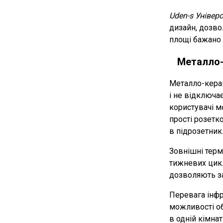
Uden-s Універ
дизайн, дозво
площі бажано 
Металло-
Металло-керам
і не відключа
користувачі м
прості розетк
в підрозетник
Зовнішні терм
тижневих цикл
дозволяють за
Перевага інфр
можливості
о
в одній кімна