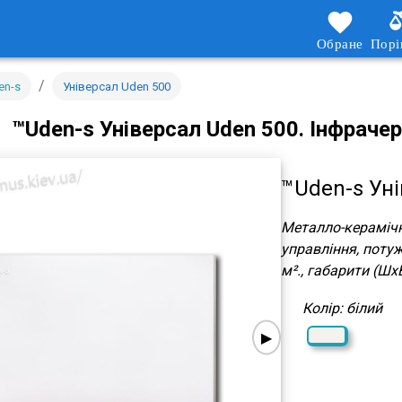
Обране
Порі
/
en-s
Універсал Uden 500
™Uden-s Універсал Uden 500.
Інфрачер
™Uden-s Уні
Металло-керамічн
управління, потуж
м²., габарити (Шх
Колір: білий
▶