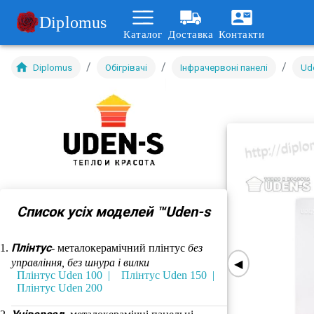
Diplomus
Каталог
Доставка
Контакти
/
/
/
Diplomus
Обігрівачі
Інфрачервоні панелі
Ud
Список усіх моделей ™Uden-s
Плінтус
- металокерамічний плінтус
без
управління, без шнура і вилки
◀
Плінтус Uden 100
Плінтус Uden 150
Плінтус Uden 200