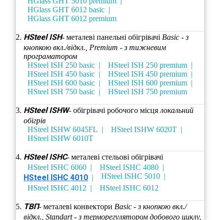
HGlass GHT 5010 premium
HGlass GHT 6012 basic
HGlass GHT 6012 premium
HSteel ISH
- металеві панельні обігрівачі
Basic - з
кнопкою вкл./відкл., Premium - з тижневим
програматором
HSteel ISH 250 basic
HSteel ISH 250 premium
HSteel ISH 450 basic
HSteel ISH 450 premium
HSteel ISH 600 basic
HSteel ISH 600 premium
HSteel ISH 750 basic
HSteel ISH 750 premium
HSteel ISHW
- обігрівачі робочого місця
локальний
обігрів
HSteel ISHW 6045FL
HSteel ISHW 6020T
HSteel ISHW 6010T
HSteel ISHC
- металеві стельові обігрівачі
HSteel ISHC 6060
HSteel ISHC 4080
HSteel ISHC 5010
HSteel ISHC 4010
HSteel ISHC 4012
HSteel ISHC 6012
ТВП
- металеві конвектори
Basic - з кнопкою вкл./
відкл., Standart - з терморегулятором добового циклу,