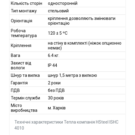
Кількість сторін
односторонній
Тип монтажу
стельовий
кріплення дозволяють змінювати
Орієнтація
орієнтацію
Робоча
120 ± 5 ºC
температура
на стіну в комплекті (ніжок опционно
Кріплення
немає)
Вага
6.4 кг.
Захист від
IP 44
вологи
Шнур та вилка
шнур 1,5 метра з вилкою
Гарантія
2 роки
ПДВ
без ПДВ
Термін служби
30 років
Місто
м. Харків
виробництва
Технічні характеристики Тепла компанія HSteel ISHC
4010