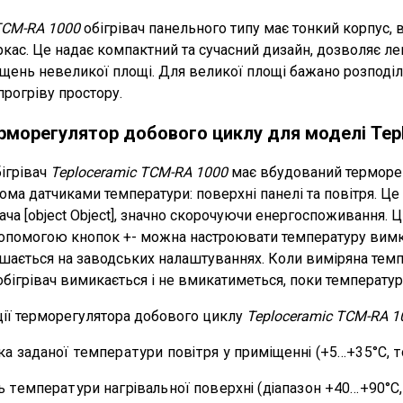
TCM-RA 1000
обігрівач панельного типу має тонкий корпус, 
кас. Це надає компактний та сучасний дизайн, дозволяє ле
іщень невеликої площі. Для великої площі бажано розподіли
прогріву простору.
рморегулятор добового циклу
для моделі Tep
ігрівач
Teploceramic TCM-RA 1000
має вбудований терморег
ма датчиками температури: поверхні панелі та повітря. Ц
ача
[object Object]
, значно скорочуючи енергоспоживання. 
 допомогою кнопок +- можна настроювати температуру вимк
шається на заводських налаштуваннях. Коли виміряна тем
обігрівач вимикається і не вмикатиметься, поки температура
ії терморегулятора добового циклу
Teploceramic TCM-RA 1
а заданої температури повітря у приміщенні (+5…+35°C, то
 температури нагрівальної поверхні (діапазон +40…+90°C, 