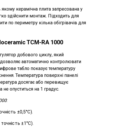
в якому керамічна плита запресована у
гко здійснити монтаж. Підходить для
ти по периметру кілька обігрівачів для
loceramic TCM-RA 1000
улятор добового циклу, який
е дозволяє автоматично контролювати
Цифрове табло показує температуру
нення. Температура поверхні панелі
пература досягає або перевищує
 не опуститься на 1 градус.
000
:
чність ±0,5°C).
точність ±1°C).