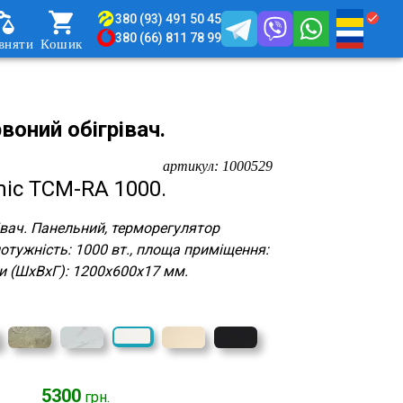
380 (93) 491 50 45
380 (66) 811 78 99
вняти
Кошик
воний обігрівач.
артикул:
1000529
mic TCM-RA 1000.
івач. Панельний, терморегулятор
отужність: 1000 вт., площа приміщення:
ти (ШхВхГ): 1200x600x17 мм.
5300
грн.