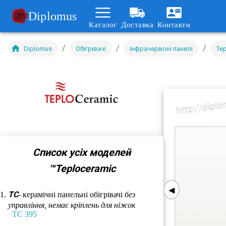
Diplomus
Каталог
Доставка
Контакти
/
/
/
Diplomus
Обігрівачі
Інфрачервоні панелі
Te
Список усіх моделей
™Teploceramic
◀
TC
- керамічні панельні обігрівачі
без
управління, немає кріплень для ніжок
TC 395