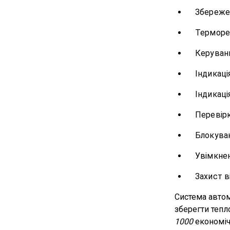
Збереже
Терморе
Керуван
Індикаці
Індикаці
Перевірк
Блокуван
Увімкне
Захист в
Система автом
зберегти тепл
1000
економіч