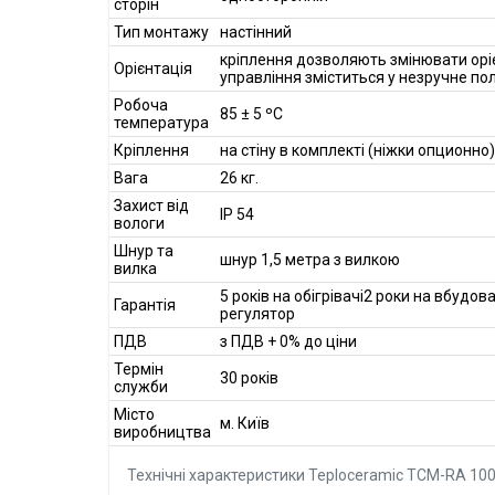
сторін
Тип монтажу
настінний
кріплення дозволяють змінювати орі
Орієнтація
управління зміститься у незручне п
Робоча
85 ± 5 ºC
температура
Кріплення
на стіну в комплекті (ніжки опционно)
Вага
26 кг.
Захист від
IP 54
вологи
Шнур та
шнур 1,5 метра з вилкою
вилка
5 років на обігрівачі2 роки на вбудов
Гарантія
регулятор
ПДВ
з ПДВ + 0% до ціни
Термін
30 років
служби
Місто
м. Київ
виробництва
Технічні характеристики Teploceramic TCM-RA 10