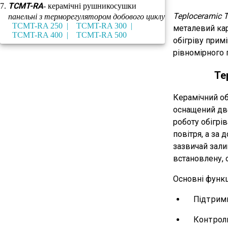
TCMT-RA
- керамічні рушникосушки
Teploceramic 
панельні з терморегулятором добового циклу
TCMT-RA 250
TCMT-RA 300
металевий кар
TCMT-RA 400
TCMT-RA 500
обігріву прим
рівномірного 
Те
Керамічний об
оснащений дво
роботу обігрів
повітря, а за
зазвичай зали
встановлену, 
Основні функц
Підтримк
Контроль