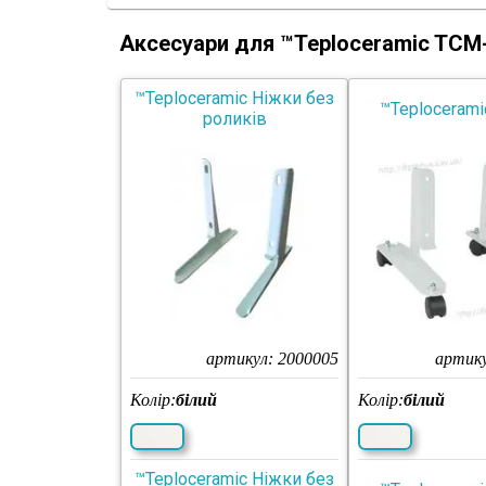
Аксесуари для ™Teploceramic TCM
™Teploceramic Ніжки без
™Teplocerami
роликів
артикул:
2000005
артик
Колір:
білий
Колір:
білий
™Teploceramic Ніжки без