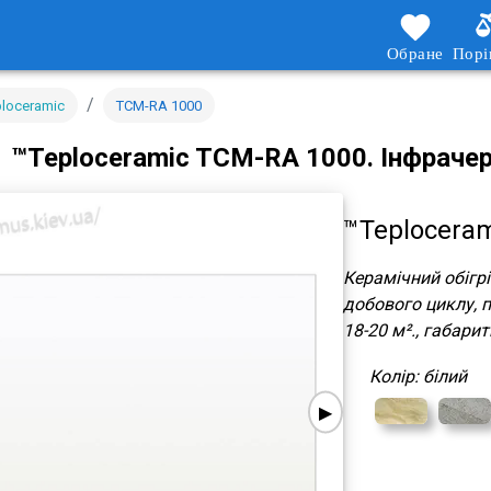
Обране
Порі
/
ploceramic
TCM-RA 1000
™Teploceramic TCM-RA 1000.
Інфрачер
™Teplocera
Керамічний обігр
добового циклу, п
18-20 м²., габари
Колір: білий
▶