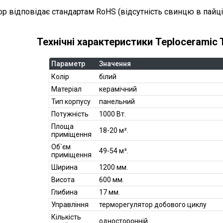
р відповідає стандартам RoHS (відсутність свинцю в пайці
Технічні характеристики Teploceramic
Параметр
Значення
Колір
білий
Матеріал
керамічний
Тип корпусу
панельний
Потужність
1000 Вт.
Площа
18-20 м².
приміщення
Об`єм
49-54 м³.
приміщення
Ширина
1200 мм.
Висота
600 мм.
Глибина
17 мм.
Управління
терморегулятор добового циклу
Кількість
односторонній