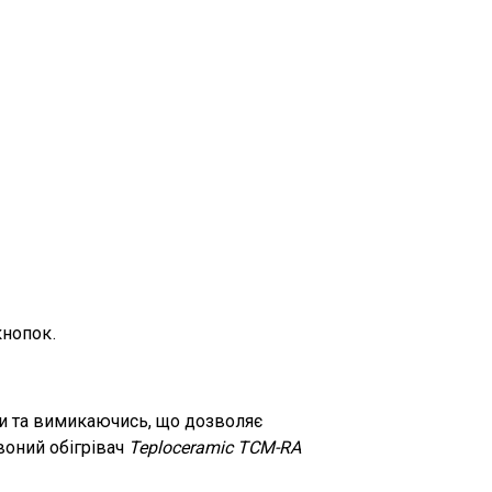
нопок.
ри та вимикаючись, що дозволяє
оний обігрівач
Teploceramic TCM-RA