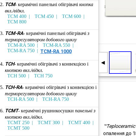
TCM
- керамічні панельні обігрівачі
кнопка
вкл./відкл.
TCM 400
TCM 450
TCM 600
TCM 800
TCM-RA
- керамічні панельні обігрівачі
з
терморегулятором добового циклу
TCM-RA 500
TCM-RA 550
TCM-RA 750
TCM-RA 1000
◀
TCH
- керамічні обігрівачі з конвекцією і
кнопкою вкл./відкл.
TCH 500
TCH 750
TCH-RA
- керамічні обігрівачі з конвекцією і
терморегулятором добового циклу
TCH-RA 500
TCH-RA 750
TCMT
- керамічні рушникосушки
панельні з
кнопкою вкл./відкл.
TCMT 250
TCMT 300
TCMT 400
™Teploceramic
TCMT 500
опалення до 1