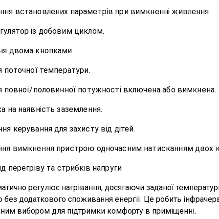
ння встановлених параметрів при вимкненні живлення.
гулятор із добовим циклом.
ня двома кнопками.
я поточної температури.
я повної/половинної потужності включена або вимкнена.
а на наявність заземлення.
ня керування для захисту від дітей.
ння вимкнення пристрою одночасним натисканням двох к
ід перегріву та стрибків напруги
атично регулює нагрівання, досягаючи заданої температу
о без додаткового споживання енергії. Це робить
інфрачерв
ним вибором для підтримки комфорту в приміщенні.