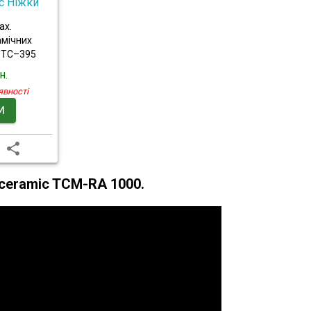
c Ніжки
ах.
амічних
м ТС–395
н.
явності
И
oceramic TCM-RA 1000.