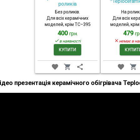
™Teplocerami
роликів
Без роликів.
На ролик
Для всіх керамічних
Для всіх кер
моделей, крім ТС–395
моделей, крі
400
479
грн.
гр
в наявності
немає в на
КУПИТИ
КУПИТ
ідео презентація керамічного обігрівача Tepl