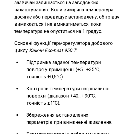
зазвичай залишається на заводських
налаштуваннях. Коли виміряна температура
досягає або перевищує встановлену, обігрівач
вимикається і не вмикатиметься, поки
температура не опуститься на 1 градус.
Основні функції терморегулятора добового
циклу
Кам-ін Eco-heat 950 T
:
Підтримка заданої температури
повітря у приміщенні (+5…+35°C,
точність ±0,5°C).
Контроль температури нагрівальної
поверхні (діапазон +40…+90°C,
точність ±1°C).
Збереження встановлених
параметрів при вимкненні живлення.