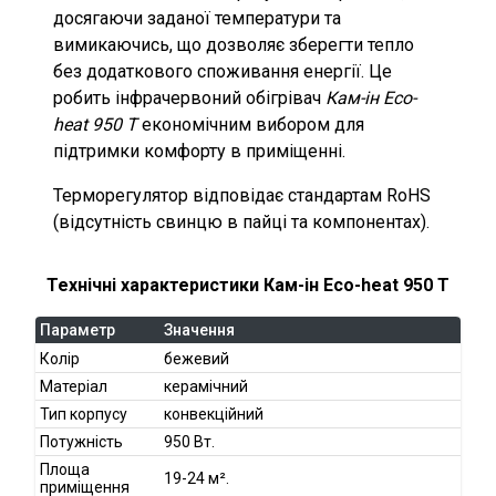
досягаючи заданої температури та
вимикаючись, що дозволяє зберегти тепло
без додаткового споживання енергії. Це
робить
інфрачервоний обігрівач
Кам-ін Eco-
heat 950 T
економічним вибором для
підтримки комфорту в приміщенні.
Терморегулятор відповідає стандартам RoHS
(відсутність свинцю в пайці та компонентах).
Технічні характеристики Кам-ін Eco-heat 950 T
Параметр
Значення
Колір
бежевий
Матеріал
керамічний
Тип корпусу
конвекційний
Потужність
950 Вт.
Площа
19-24 м².
приміщення