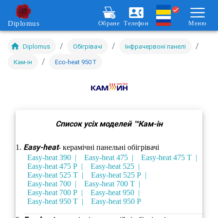
Diplomus
Обране
Телефон
Меню
/
/
/
Diplomus
Обігрівачі
Інфрачервоні панелі
/
Кам-ін
Eco-heat 950 T
Список усіх моделей ™Кам-ін
Еasy-heat
- керамічні панельні обігрівачі
Еasy-heat 390
Еasy-heat 475
Еasy-heat 475 T
Еasy-heat 475 P
Еasy-heat 525
Еasy-heat 525 Т
Еasy-heat 525 P
Еasy-heat 700
Еasy-heat 700 T
Еasy-heat 700 P
Еasy-heat 950
Еasy-heat 950 T
Еasy-heat 950 P