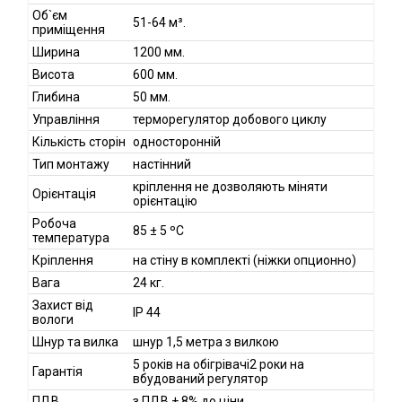
Об`єм
51-64 м³.
приміщення
Ширина
1200 мм.
Висота
600 мм.
Глибина
50 мм.
Управління
терморегулятор добового циклу
Кількість сторін
односторонній
Тип монтажу
настінний
кріплення не дозволяють міняти
Орієнтація
орієнтацію
Робоча
85 ± 5 ºC
температура
Кріплення
на стіну в комплекті (ніжки опционно)
Вага
24 кг.
Захист від
IP 44
вологи
Шнур та вилка
шнур 1,5 метра з вилкою
5 років на обігрівачі2 роки на
Гарантія
вбудований регулятор
ПДВ
з ПДВ + 8% до ціни