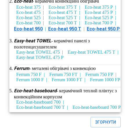
Eco-heat
- керамічні конвекційні обігрівачі
Eco-heat 375
Eco-heat 375 T
Eco-heat 375 P
Eco-heat 475
Eco-heat 475 T
Eco-heat 475 P
Eco-heat 525
Eco-heat 525 Т
Eco-heat 525 P
Eco-heat 700
Eco-heat 700 T
Eco-heat 700 P
Eco-heat 950
Eco-heat 950 T
Eco-heat 950 P
Еasy-heat TOWEL
- керамічні панелі з
полотенцесушителем
Еasy-heat TOWEL 475
Еasy-heat TOWEL 475 T
Еasy-heat TOWEL 475 P
Ferrum
- металеві обігрівачі з конвекцією
Ferrum 750 F
Ferrum 750 FT
Ferrum 750 FP
Ferrum 1000 F
Ferrum 1000 FT
Ferrum 1000 FP
Eco-heat-baseboard
- керамічний теплий плінтус з
конвекційним корпусом
Eco-heat-baseboard 700
Eco-heat-baseboard 700 T
Eco-heat-baseboard 700 P
ЗГОРНУТИ