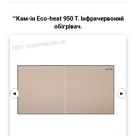
™Кам-ін Eco-heat 950 T.
Інфрачервоний
обігрівач.
◀
▶