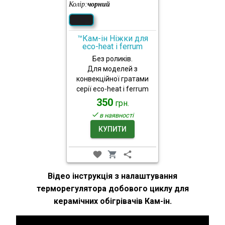
Колір:
чорний
™Кам-ін Ніжки для
eco-heat і ferrum
Без роликів.
Для моделей з
конвекційної гратами
серії eco-heat і ferrum
350
грн.
в наявності
КУПИТИ
Відео інструкція з налаштування
терморегулятора добового циклу для
керамічних обігрівачів Кам-ін.