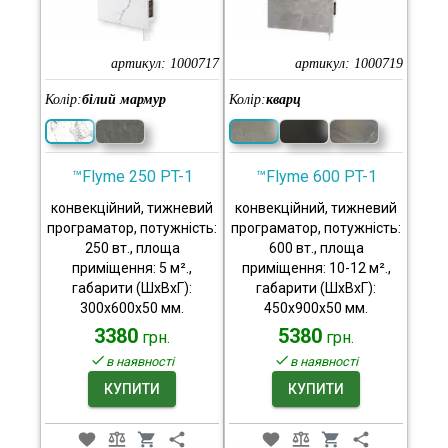
артикул:
1000717
артикул:
1000719
Колір:
білий мармур
Колір:
кварц
™Flyme 250 PT-1
™Flyme 600 PT-1
конвекційний, тижневий
конвекційний, тижневий
програматор, потужність:
програматор, потужність:
250 вт., площа
600 вт., площа
приміщення: 5 м².,
приміщення: 10-12 м².,
габарити (ШхВхГ):
габарити (ШхВхГ):
300x600x50 мм.
450x900x50 мм.
3380
5380
грн.
грн.
в наявності
в наявності
КУПИТИ
КУПИТИ