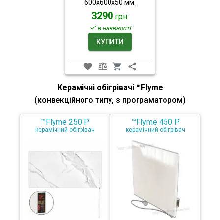
600x600x50 мм.
3290
грн.
в наявності
КУПИТИ
Керамічні обігрівачі ™Flyme
(конвекційного типу, з програматором)
™Flyme 250 P
™Flyme 450 P
керамічний обігрівач
керамічний обігрівач