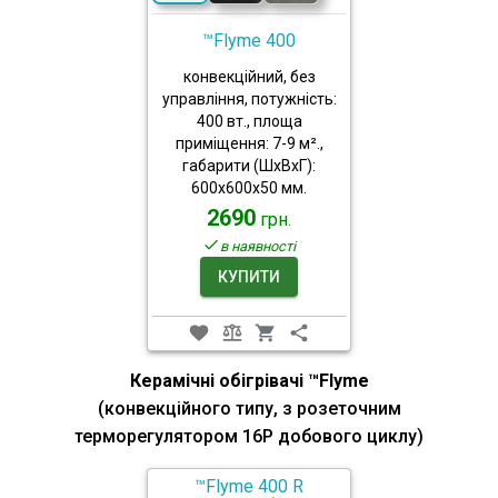
™Flyme 400
конвекційний, без
управління, потужність:
400 вт., площа
приміщення: 7-9 м².,
габарити (ШхВхГ):
600x600x50 мм.
2690
грн.
в наявності
КУПИТИ
Керамічні обігрівачі ™Flyme
(конвекційного типу, з розеточним
терморегулятором 16P добового циклу)
™Flyme 400 R