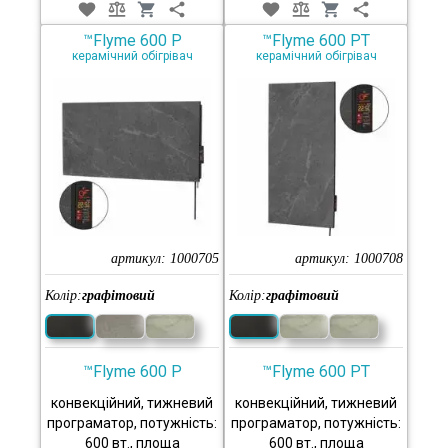
™Flyme 600 P
™Flyme 600 PT
керамічний обігрівач
керамічний обігрівач
артикул:
1000705
артикул:
1000708
Колір:
графітовий
Колір:
графітовий
™Flyme 600 P
™Flyme 600 PT
конвекційний, тижневий
конвекційний, тижневий
програматор, потужність:
програматор, потужність:
600 вт., площа
600 вт., площа