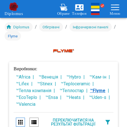
Diplomus
Обране
Телефон
Меню
/
/
/
Diplomus
Обігрівачі
Інфрачервоні панелі
Flyme
Виробники:
™
Africa
™
Венеція
™
Hybro
™
Кам-ін
™
Lifex
™
Stinex
™
Teploceramic
™
Тепла компанія
™
Теплостар
™
Flyme
™
EcoTeplo
™
Ensa
™
Heats
™
Uden-s
™
Valencia
ПЕРЕКЛЮЧИТИСЯ НА
РЕЗУЛЬТАТ ФІЛЬТРАЦІЇ