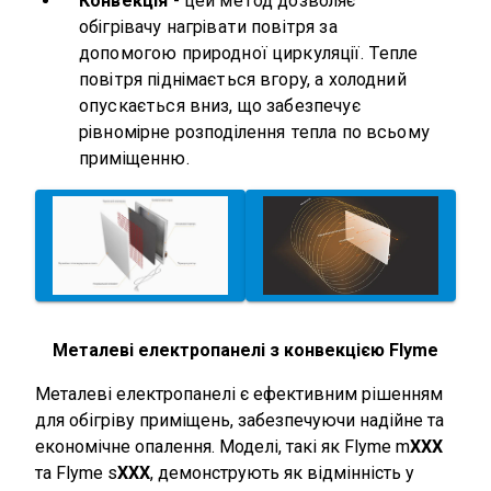
Конвекція
- цей метод дозволяє
обігрівачу нагрівати повітря за
допомогою природної циркуляції. Тепле
повітря піднімається вгору, а холодний
опускається вниз, що забезпечує
рівномірне розподілення тепла по всьому
приміщенню.
Металеві електропанелі з конвекцією Flyme
Металеві електропанелі є ефективним рішенням
для обігріву приміщень, забезпечуючи надійне та
економічне опалення. Моделі, такі як Flyme m
XXX
та Flyme s
XXX
, демонструють як відмінність у