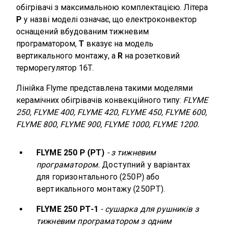
обігрівачі з максимальною комплектацією. Літера
Р
у назві моделі означає, що електроконвектор
оснащений вбудованим тижневим
програматором,
Т
вказує на модель
вертикального монтажу, а
R
на розетковий
терморегулятор 16Т.
Лінійка Flyme представлена ​​такими моделями
керамічних обігрівачів конвекційного типу:
FLYME
250, FLYME 400, FLYME 420, FLYME 450, FLYME 600,
FLYME 800, FLYME 900, FLYME 1000, FLYME 1200.
FLYME 250 Р (PT)
- з тижневим
програматором.
Доступний у варіантах
для горизонтального (250Р) або
вертикального монтажу (250PT).
FLYME 250 РТ-1
- сушарка для рушників з
тижневим програматором з одним