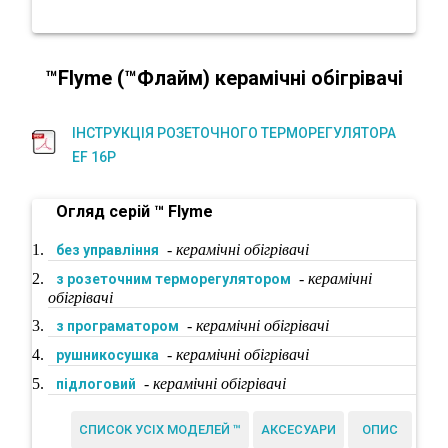
™Flyme (™Флайм)
керамічні обігрівачі
ІНСТРУКЦІЯ РОЗЕТОЧНОГО ТЕРМОРЕГУЛЯТОРА
EF 16P
Огляд серій ™ Flyme
-
керамічні обігрівачі
без управління
-
керамічні
з розеточним терморегулятором
обігрівачі
-
керамічні обігрівачі
з програматором
-
керамічні обігрівачі
рушникосушка
-
керамічні обігрівачі
підлоговий
СПИСОК УСІХ МОДЕЛЕЙ ™
АКСЕСУАРИ
ОПИС