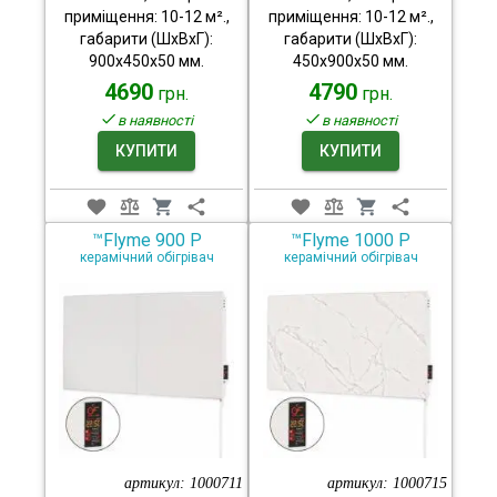
приміщення: 10-12 м².,
приміщення: 10-12 м².,
габарити (ШхВхГ):
габарити (ШхВхГ):
900x450x50 мм.
450x900x50 мм.
4690
4790
грн.
грн.
в наявності
в наявності
КУПИТИ
КУПИТИ
™Flyme 900 P
™Flyme 1000 P
керамічний обігрівач
керамічний обігрівач
артикул:
1000711
артикул:
1000715