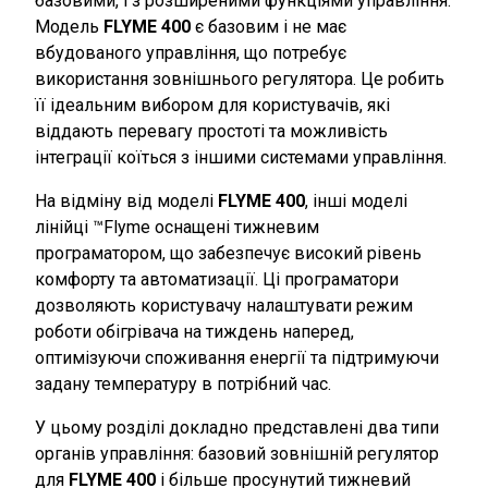
базовими, і з розширеними функціями управління.
Модель
FLYME 400
є базовим і не має
вбудованого управління, що потребує
використання зовнішнього регулятора. Це робить
її ідеальним вибором для користувачів, які
віддають перевагу простоті та можливість
інтеграції коїться з іншими системами управління.
На відміну від моделі
FLYME 400
, інші моделі
лінійці ™Flyme оснащені тижневим
програматором, що забезпечує високий рівень
комфорту та автоматизації. Ці програматори
дозволяють користувачу налаштувати режим
роботи обігрівача на тиждень наперед,
оптимізуючи споживання енергії та підтримуючи
задану температуру в потрібний час.
У цьому розділі докладно представлені два типи
органів управління: базовий зовнішній регулятор
для
FLYME 400
і більше просунутий тижневий