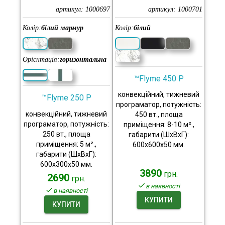
артикул:
1000697
артикул:
1000701
Колір:
білий мармур
Колір:
білий
Орієнтація:
горизонтальна
™Flyme 450 P
конвекційний, тижневий
™Flyme 250 P
програматор, потужність:
конвекційний, тижневий
450 вт., площа
програматор, потужність:
приміщення: 8-10 м².,
250 вт., площа
габарити (ШхВхГ):
приміщення: 5 м².,
600x600x50 мм.
габарити (ШхВхГ):
600x300x50 мм.
3890
грн.
2690
грн.
в наявності
в наявності
КУПИТИ
КУПИТИ