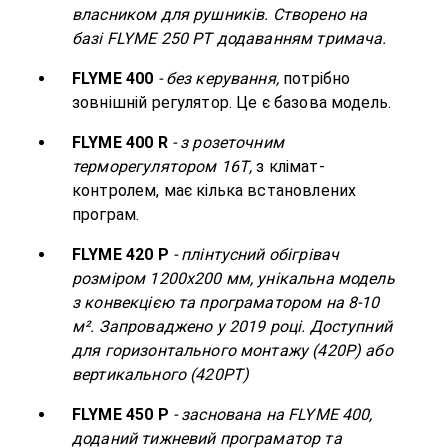
власником для рушників. Створено на
базі FLYME 250 РТ додаванням тримача.
FLYME 400
- без керування,
потрібно
зовнішній регулятор. Це є базова модель.
FLYME 400 R
- з розеточним
терморегулятором 16Т,
з клімат-
контролем, має кілька встановлених
програм.
FLYME 420 Р
- плінтусний обігрівач
розміром 1200х200 мм, унікальна модель
з конвекцією та програматором на 8-10
м². Запроваджено у 2019 році. Доступний
для горизонтального монтажу (420Р) або
вертикального (420РТ)
FLYME 450 Р
- заснована на FLYME 400,
доданий тижневий програматор та