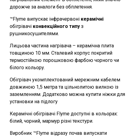
дорожче за аналоги без обплетення.
™Flyme випускає інфрачервоні
керамічні
обігрівачі
конвекційного типу
з
рушникосушителями.
Лицьова частина нагрівача – керамічна плита
товщиною 10 мм. Сталевий корпус покритий
термостійкою порошковою фарбою чорного чи
білого кольору.
Обігрівач укомплектований мережним кабелем
довжиною 1,5 метра та цільнолитою вилкою із
заземленням. Додатково можна купити ніжки для
установки на підлогу
Керамічні обігрівачі Flyme доступні в кольорах:
білий, чорний, мармур різні текстури.
Виробник ™Flyme відразу почав випускати