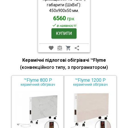
габарити (ШхВхГ):
450x900x50 мм.
6560
грн.
в наявності
КУПИТИ
Керамічні підлогові обігрівачі ™Flyme
(конвекційного типу, з програматором)
™Flyme 800 P
™Flyme 1200 P
керамічний обігрівач
керамічний обігрівач