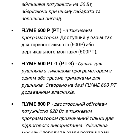
збільшена потужність на 50 Вт,
зберігаючи при цьому габарити та
зовнішній вигляд.
FLYME 600 P (РТ)
- з тижневим
програматором.
Доступний у варіантах
для горизонтального (600Р) або
вертикального монтажу (600PT).
FLYME 600 PТ-1 (PТ-3)
- Сушка для
рушників з тижневим програматором з
одним або трьома тримачами для
рушників. Створено на базі FLYME 600 PТ
додаванням власників.
FLYME 800 P
- двосторонній обігрівач
потужністю 820 Вт з тижневим
програматором призначений тільки для
підлогового використання. Унікальна
модель.
Спереду та ззаду розташовані