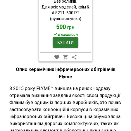
Без роликів.
Для всіх моделей, крім &
# 8211; 600 PT
(рушникосушка)
590
грн.
в наявності
КУПИТИ
Опис керамічних інфрачервоних обігрівачів
Flyme
З 2015 року FLYME™ вийшла на ринок і одразу
отримала визнання завдяки якості своєї продукції.
Флайм був одним із перших виробників, хто почав
застосовувати конвекційні корпуси в керамічних
інфрачервоних обігрівачі. Висока ціна обумовлена ​​
використанням дорогих комплектуючих, таких як
нагрівальний елемент в обплетенні, який значно