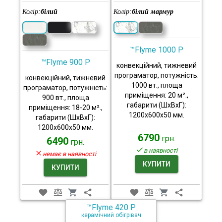
Колір:
білий
Колір:
білий мармур
™Flyme 1000 P
™Flyme 900 P
конвекційний, тижневий
програматор, потужність:
конвекційний, тижневий
1000 вт., площа
програматор, потужність:
приміщення: 20 м².,
900 вт., площа
габарити (ШхВхГ):
приміщення: 18-20 м².,
1200x600x50 мм.
габарити (ШхВхГ):
1200x600x50 мм.
6790
грн.
6490
грн.
в наявності
немає в наявності
КУПИТИ
КУПИТИ
™Flyme 420 P
керамічний обігрівач