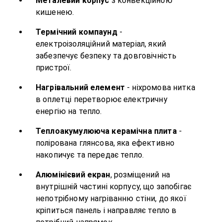
Металевий корпус
з конвекційною
кишенею.
Термічний компаунд
-
електроізоляційний матеріал, який
забезпечує безпеку та довговічність
пристрої.
Нагрівальний елемент
- ніхромова нитка
в оплетці перетворює електричну
енергію на тепло.
Теплоакумулююча керамічна плита
-
полірована глянсова, яка ефективно
накопичує та передає тепло.
Алюмінієвий екран
, розміщений на
внутрішній частині корпусу, що запобігає
непотрібному нагріванню стіни, до якої
кріпиться панель і направляє тепло в