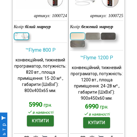
артикул:
1000724
артикул:
1000725
Колір:
білий мармур
Колір:
бежевий мармур
™Flyme 800 P
™Flyme 1200 P
конвекційний, тижневий
програматор, потужність:
конвекційний, тижневий
820 вт., площа
програматор, потужність:
приміщення: 15-20 м².,
1200 вт., площа
габарити (ШхВхГ):
приміщення: 24-28 м².,
800x400x65 мм.
габарити (ШхВхГ):
900x450x60 мм.
5990
грн.
6990
грн.
в наявності
в наявності
КУПИТИ
КУПИТИ
Фільтр