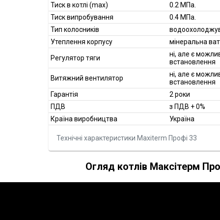
Тиск в котлі (max)
0.2 МПа.
Тиск випробування
0.4 МПа.
Тип колосників
водоохолоджув
Утеплення корпусу
мінеральна ва
ні, але є можли
Регулятор тяги
встановлення
ні, але є можли
Витяжний вентилятор
встановлення
Гарантія
2 роки
ПДВ
з ПДВ + 0%
Країна виробництва
Україна
Технічні характеристики Maxiterm Профі 33
Огляд котлів Максітерм Про