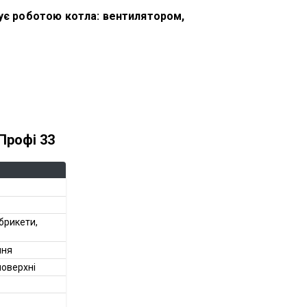
ує роботою котла: вентилятором,
Профі 33
 брикети,
ння
поверхні