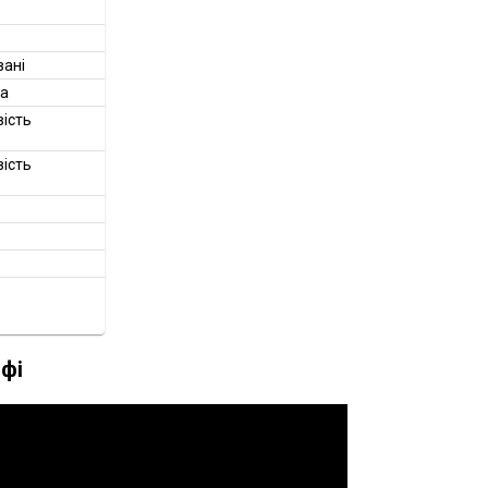
ані
та
вість
вість
фі