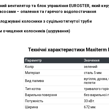
ний вентилятор та блок управління EUROSTER, який кер
асосами – опалення та гарячого водопостачання
лоджувані колосники з суцільнотягнутої труби
м очищення колосників (шурування)
Технічні характеристики Maxiterm 
Параметр
Значення
Колір
зелений
Матеріал
сталь 5 мм.
вугілля, дрова,
Вид палива
пелети
Тип котла
тривалого горі
Варильна поверхня
без варильної 
Потужність
33 кВт.
Ширина
672 мм.