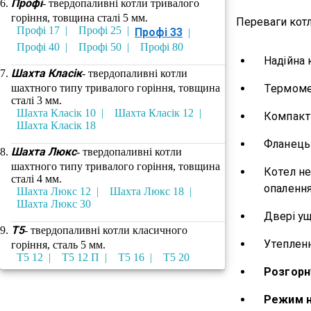
Профі
- твердопаливні котли тривалого
горіння, товщина сталі 5 мм.
Переваги кот
Профі 17
Профі 25
Профі 33
Профі 40
Профі 50
Профі 80
Надійна 
Шахта Класік
- твердопаливні котли
шахтного типу тривалого горіння, товщина
Термоме
сталі 3 мм.
Шахта Класік 10
Шахта Класік 12
Компактн
Шахта Класік 18
Фланець 
Шахта Люкс
- твердопаливні котли
шахтного типу тривалого горіння, товщина
Котел н
сталі 4 мм.
опаленн
Шахта Люкс 12
Шахта Люкс 18
Шахта Люкс 30
Двері у
Т5
- твердопаливні котли класичного
Утеплен
горіння, сталь 5 мм.
Т5 12
Т5 12 П
Т5 16
Т5 20
Розгорн
Режим н