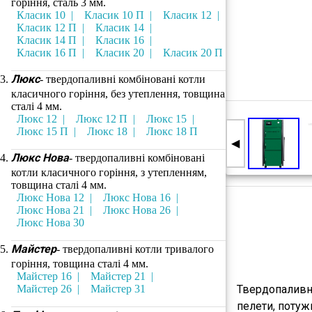
горіння, сталь 3 мм.
Класик 10
Класик 10 П
Класик 12
Класик 12 П
Класик 14
Класик 14 П
Класик 16
Класик 16 П
Класик 20
Класик 20 П
Люкс
- твердопаливні комбіновані котли
класичного горіння, без утеплення, товщина
сталі 4 мм.
Люкс 12
Люкс 12 П
Люкс 15
Люкс 15 П
Люкс 18
Люкс 18 П
◀
Люкс Нова
- твердопаливні комбіновані
котли класичного горіння, з утепленням,
товщина сталі 4 мм.
Люкс Нова 12
Люкс Нова 16
Люкс Нова 21
Люкс Нова 26
Люкс Нова 30
Майстер
- твердопаливні котли тривалого
горіння, товщина сталі 4 мм.
Майстер 16
Майстер 21
Майстер 26
Майстер 31
Твердопаливн
пелети
, потуж