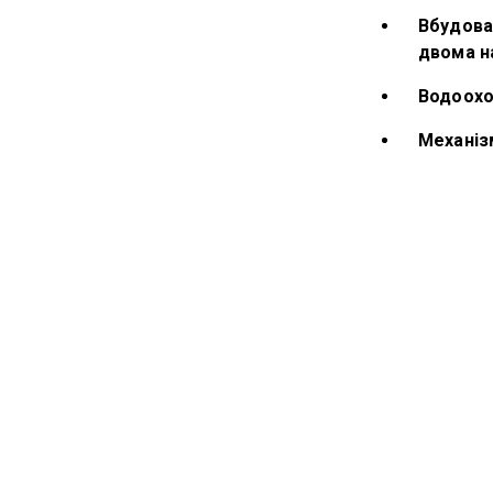
Вбудова
двома н
Водоохо
Механіз