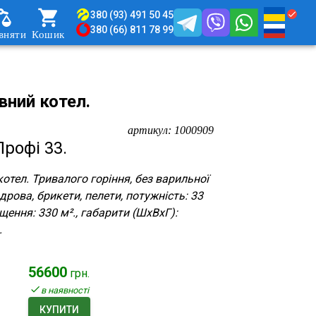
380 (93) 491 50 45
380 (66) 811 78 99
вняти
Кошик
ний котел.
артикул:
1000909
рофі 33.
отел. Тривалого горіння, без варильної
 дрова, брикети, пелети, потужність: 33
щення: 330 м²., габарити (ШхВхГ):
.
56600
грн.
в наявності
КУПИТИ