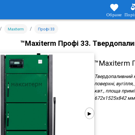
Обране
Порі
/
/
Maxiterm
Профі 33
™Maxiterm Профі 33.
Твердопалив
™Maxiterm П
Твердопаливний к
поверхні, вугілля,
квт., площа примі
672x1525x842 мм
▶