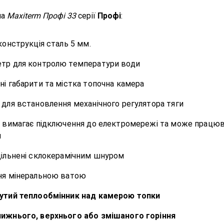
ла
Maxiterm Профі 33
серії
Профі
:
конструкція сталь 5 мм.
тр для контролю температури води
і габарити та містка топочна камера
для встановлення механічного регулятора тяги
е вимагає підключення до електромережі та може працю
я
щільнені склокерамічним шнуром
ня мінеральною ватою
утий теплообмінник над камерою топки
ижнього, верхнього або змішаного горіння