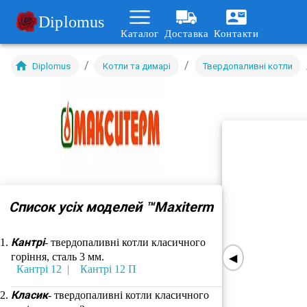
Diplomus
Каталог
Доставка
Контакти
/
/
Diplomus
Котли та димарі
Твердопаливні котли
Список усіх моделей ™Maxiterm
Кантрі
- твердопаливні котли класичного
горіння, сталь 3 мм.
◀
Кантрі 12
Кантрі 12 П
Класик
- твердопаливні котли класичного