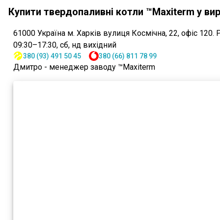
Купити твердопаливні котли ™Maxiterm у вир
61000
Україна
м. Харків
вулиця Космічна, 22, офіс 120
.
09:30–17:30, сб, нд вихідний
380 (93) 491 50 45
380 (66) 811 78 99
Дмитро - менеджер заводу ™Maxiterm