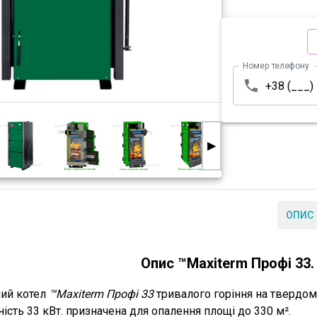
Номер телефону
▶
ОПИС
Опис ™Maxiterm Профі 33.
ий котел
™Maxiterm Профі 33
тривалого горіння
на твердом
ність
33 кВт.
призначена для опалення площі до
330 м².