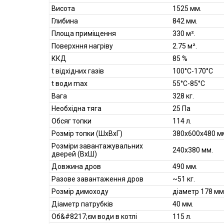
Висота
1525 мм.
Глибина
842 мм.
Площа приміщення
330 м².
Поверхння нагріву
2.75 м².
ККД
85 %
t відхідних газів
100°С-170°С
t води max
55°С-85°С
Вага
328 кг.
Необхідна тяга
25 Па
Обсяг топки
114 л.
Розмір топки (ШхВхГ)
380х600х480 м
Розміри завантажувальних
240x380 мм.
дверей (ВхШ)
Довжина дров
490 мм.
Разове завантаження дров
~51 кг.
Розмір димоходу
діаметр 178 мм
Діаметр патрубків
40 мм.
Об&#8217;єм води в котлі
115 л.