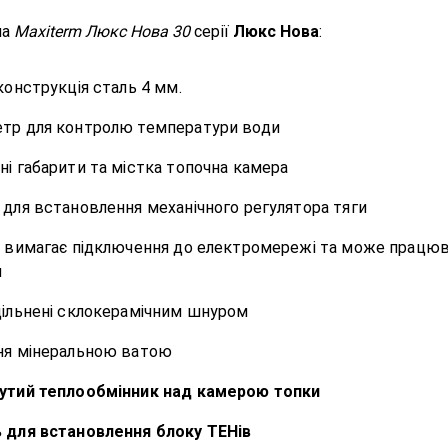
ла
Maxiterm Люкс Нова 30
серії
Люкс Нова
:
конструкція сталь 4 мм.
тр для контролю температури води
і габарити та містка топочна камера
для встановлення механічного регулятора тяги
е вимагає підключення до електромережі та може працю
я
щільнені склокерамічним шнуром
ня мінеральною ватою
утий теплообмінник над камерою топки
 для встановлення блоку ТЕНів