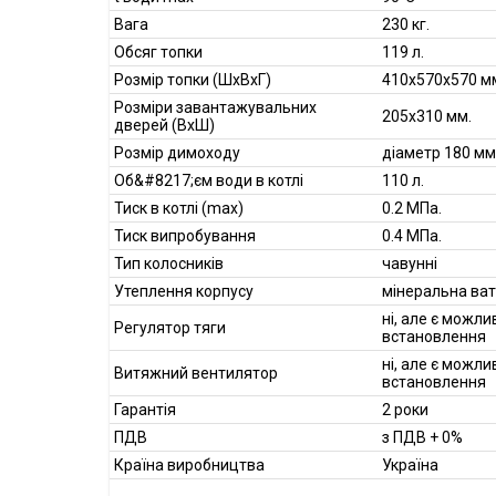
Вага
230 кг.
Обсяг топки
119 л.
Розмір топки (ШхВхГ)
410х570х570 м
Розміри завантажувальних
205x310 мм.
дверей (ВхШ)
Розмір димоходу
діаметр 180 мм
Об&#8217;єм води в котлі
110 л.
Тиск в котлі (max)
0.2 МПа.
Тиск випробування
0.4 МПа.
Тип колосників
чавунні
Утеплення корпусу
мінеральна ва
ні, але є можли
Регулятор тяги
встановлення
ні, але є можли
Витяжний вентилятор
встановлення
Гарантія
2 роки
ПДВ
з ПДВ + 0%
Країна виробництва
Україна