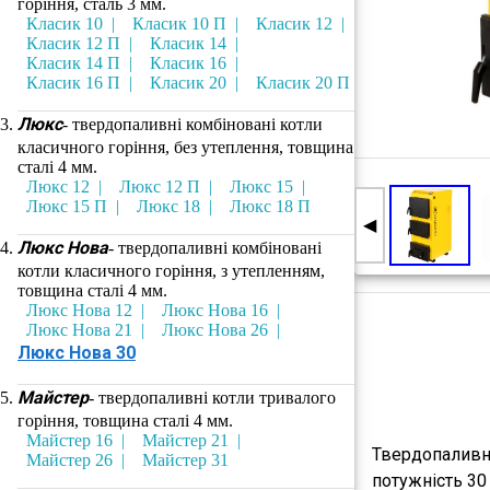
горіння, сталь 3 мм.
Класик 10
Класик 10 П
Класик 12
Класик 12 П
Класик 14
Класик 14 П
Класик 16
Класик 16 П
Класик 20
Класик 20 П
Люкс
- твердопаливні комбіновані котли
класичного горіння, без утеплення, товщина
сталі 4 мм.
Люкс 12
Люкс 12 П
Люкс 15
Люкс 15 П
Люкс 18
Люкс 18 П
◀
Люкс Нова
- твердопаливні комбіновані
котли класичного горіння, з утепленням,
товщина сталі 4 мм.
Люкс Нова 12
Люкс Нова 16
Люкс Нова 21
Люкс Нова 26
Люкс Нова 30
Майстер
- твердопаливні котли тривалого
горіння, товщина сталі 4 мм.
Майстер 16
Майстер 21
Твердопаливн
Майстер 26
Майстер 31
потужність
30