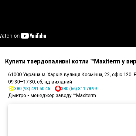
Купити твердопаливні котли ™Maxiterm у вир
61000
Україна
м. Харків
вулиця Космічна, 22, офіс 120
.
09:30–17:30, сб, нд вихідний
380 (93) 491 50 45
380 (66) 811 78 99
Дмитро - менеджер заводу ™Maxiterm