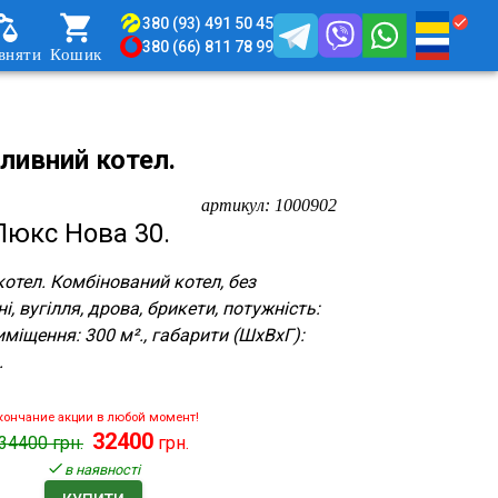
380 (93) 491 50 45
380 (66) 811 78 99
вняти
Кошик
ливний котел.
артикул:
1000902
Люкс Нова 30.
отел. Комбінований котел, без
і, вугілля, дрова, брикети, потужність:
иміщення: 300 м²., габарити (ШхВхГ):
.
кончание акции в любой момент!
32400
34400
грн.
грн.
в наявності