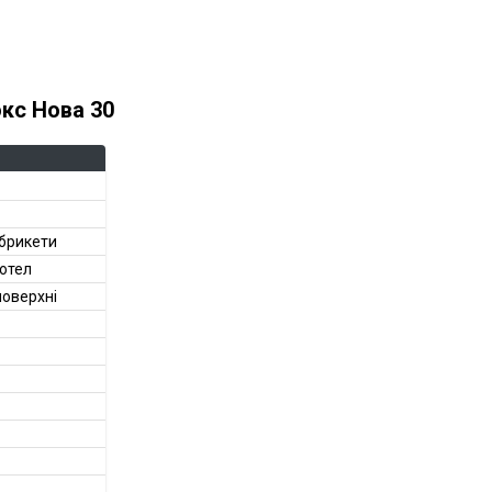
юкс Нова 30
 брикети
отел
поверхні