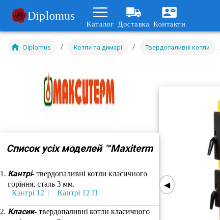
Diplomus
Каталог
Доставка
Контакти
/
/
Diplomus
Котли та димарі
Твердопаливні котли
Список усіх моделей ™Maxiterm
Кантрі
- твердопаливні котли класичного
горіння, сталь 3 мм.
◀
Кантрі 12
Кантрі 12 П
Класик
- твердопаливні котли класичного