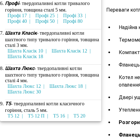
Профі
- твердопаливні котли тривалого
Переваги кот
горіння, товщина сталі 5 мм.
Профі 17
Профі 25
Профі 33
Профі 40
Профі 50
Профі 80
Надійна 
Шахта Класік
- твердопаливні котли
шахтного типу тривалого горіння, товщина
Термоме
сталі 3 мм.
Шахта Класік 10
Шахта Класік 12
Компактн
Шахта Класік 18
Фланець 
Шахта Люкс
- твердопаливні котли
шахтного типу тривалого горіння, товщина
Котел н
сталі 4 мм.
опаленн
Шахта Люкс 12
Шахта Люкс 18
Шахта Люкс 30
Двері у
Т5
- твердопаливні котли класичного
Утеплен
горіння, сталь 5 мм.
Т5 12
Т5 12 П
Т5 16
Т5 20
Розгорн
Фланець