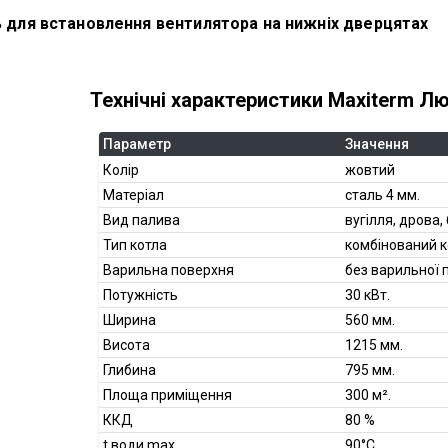
 для встановлення вентилятора на нижніх дверцятах
Технічні характеристики Maxiterm Л
Параметр
Значення
Колір
жовтий
Матеріал
сталь 4 мм.
Вид палива
вугілля, дрова,
Тип котла
комбінований к
Варильна поверхня
без варильної 
Потужність
30 кВт.
Ширина
560 мм.
Висота
1215 мм.
Глибина
795 мм.
Площа приміщення
300 м².
ККД
80 %
t води max
90°С