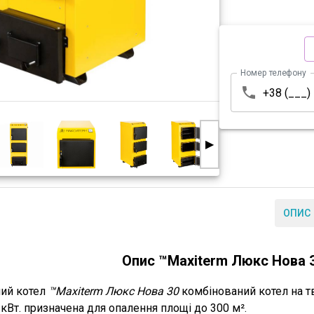
Номер телефону
▶
ОПИС
Опис ™Maxiterm Люкс Нова 3
ий котел
™Maxiterm Люкс Нова 30
комбінований котел
на т
 кВт.
призначена для опалення площі до
300 м².