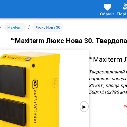
Обране
Порі
/
/
Maxiterm
Люкс Нова 30
™Maxiterm Люкс Нова 30.
Твердопа
™Maxiterm 
Твердопаливний к
варильної поверхн
30 квт., площа пр
560x1215x795 мм
▶
О