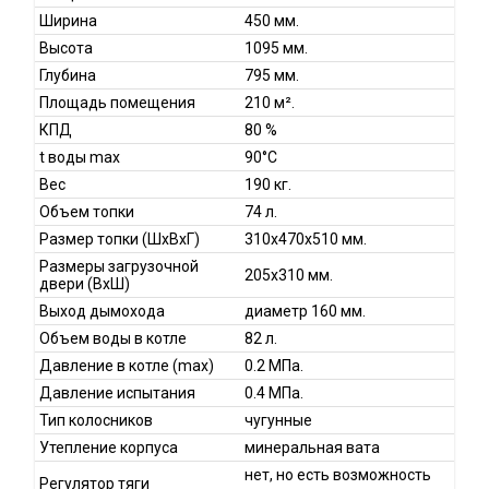
Ширина
450 мм.
Высота
1095 мм.
Глубина
795 мм.
Площадь помещения
210 м².
КПД
80 %
t воды max
90°С
Вес
190 кг.
Объем топки
74 л.
Размер топки (ШхВхГ)
310х470х510 мм.
Размеры загрузочной
205x310 мм.
двери (ВхШ)
Выход дымохода
диаметр 160 мм.
Объем воды в котле
82 л.
Давление в котле (max)
0.2 МПа.
Давление испытания
0.4 МПа.
Тип колосников
чугунные
Утепление корпуса
минеральная вата
нет, но есть возможность
Регулятор тяги