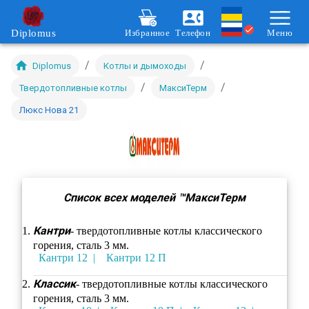
Diplomus
Избранное
Телефон
Меню
/
/
Diplomus
Котлы и дымоходы
/
/
Твердотопливные котлы
МаксиТерм
Люкс Нова 21
Список всех моделей ™МаксиТерм
Кантри
- твердотопливные котлы классического
горения, сталь 3 мм.
Кантри 12
Кантри 12 П
Классик
- твердотопливные котлы классического
горения, сталь 3 мм.