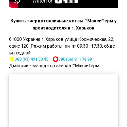
Купить твердотопливные котлы ™МаксиТерм у
производителя в г. Харьков
61000
Украина
г. Харьков
улица Космическая, 22,
офис 120
.
Режим работы: пн-пт 09:30–17:30, сб,вс
выходной
380 (93) 491 50 45
380 (66) 811 78 99
Дмитрий - менеджер завода ™МаксиТерм